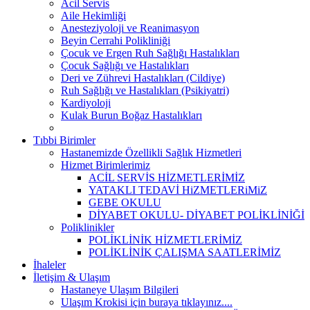
Acil Servis
Aile Hekimliği
Anesteziyoloji ve Reanimasyon
Beyin Cerrahi Polikliniği
Çocuk ve Ergen Ruh Sağlığı Hastalıkları
Çocuk Sağlığı ve Hastalıkları
Deri ve Zührevi Hastalıkları (Cildiye)
Ruh Sağlığı ve Hastalıkları (Psikiyatri)
Kardiyoloji
Kulak Burun Boğaz Hastalıkları
Tıbbi Birimler
Hastanemizde Özellikli Sağlık Hizmetleri
Hizmet Birimlerimiz
ACİL SERVİS HİZMETLERİMİZ
YATAKLI TEDAVİ HiZMETLERiMiZ
GEBE OKULU
DİYABET OKULU- DİYABET POLİKLİNİĞİ
Poliklinikler
POLİKLİNİK HİZMETLERİMİZ
POLİKLİNİK ÇALIŞMA SAATLERİMİZ
İhaleler
İletişim & Ulaşım
Hastaneye Ulaşım Bilgileri
Ulaşım Krokisi için buraya tıklayınız....