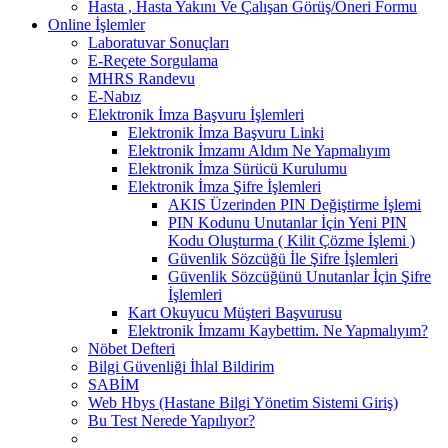
Hasta , Hasta Yakını Ve Çalışan Görüş/Öneri Formu
Online İşlemler
Laboratuvar Sonuçları
E-Reçete Sorgulama
MHRS Randevu
E-Nabız
Elektronik İmza Başvuru İşlemleri
Elektronik İmza Başvuru Linki
Elektronik İmzamı Aldım Ne Yapmalıyım
Elektronik İmza Sürücü Kurulumu
Elektronik İmza Şifre İşlemleri
AKIS Üzerinden PIN Değiştirme İşlemi
PIN Kodunu Unutanlar İçin Yeni PIN
Kodu Oluşturma ( Kilit Çözme İşlemi )
Güvenlik Sözcüğü İle Şifre İşlemleri
Güvenlik Sözcüğünü Unutanlar İçin Şifre
İşlemleri
Kart Okuyucu Müşteri Başvurusu
Elektronik İmzamı Kaybettim. Ne Yapmalıyım?
Nöbet Defteri
Bilgi Güvenliği İhlal Bildirim
SABİM
Web Hbys (Hastane Bilgi Yönetim Sistemi Giriş)
Bu Test Nerede Yapılıyor?