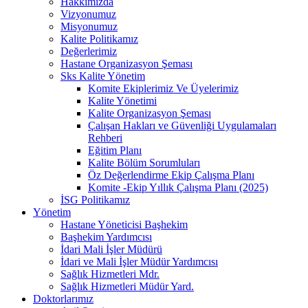
Hakkımızda
Vizyonumuz
Misyonumuz
Kalite Politikamız
Değerlerimiz
Hastane Organizasyon Şeması
Sks Kalite Yönetim
Komite Ekiplerimiz Ve Üyelerimiz
Kalite Yönetimi
Kalite Organizasyon Şeması
Çalışan Hakları ve Güvenliği Uygulamaları
Rehberi
Eğitim Planı
Kalite Bölüm Sorumluları
Öz Değerlendirme Ekip Çalışma Planı
Komite -Ekip Yıllık Çalışma Planı (2025)
İSG Politikamız
Yönetim
Hastane Yöneticisi Başhekim
Başhekim Yardımcısı
İdari Mali İşler Müdürü
İdari ve Mali İşler Müdür Yardımcısı
Sağlık Hizmetleri Mdr.
Sağlık Hizmetleri Müdür Yard.
Doktorlarımız